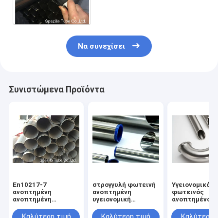
μηχανική σωλήνωση 1/2 - 8
ίντσα
Να συνεχίσει
Συνιστώμενα Προϊόντα
En10217-7
στρογγυλή φωτεινή
Υγειονομικός
ανοπτημένη
ανοπτημένη
φωτεινός
ανοπτημένη
υγειονομική
ανοπτημένος
ανοξείδωτο άριστη
ανοξείδωτη
σωλήνας
σχηματιστικότητα
σωλήνωση 3A 20FT
ανοξείδωτου
Καλύτερη τιμή
Καλύτερη τιμή
Καλύτερη 