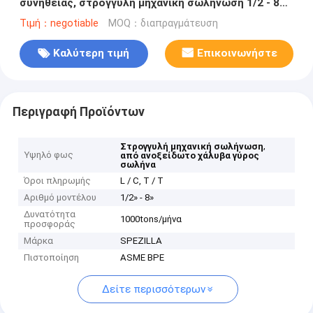
συνήθειας, στρογγυλή μηχανική σωλήνωση 1/2 - 8
ίντσα
Τιμή：negotiable
MOQ：διαπραγμάτευση
Καλύτερη τιμή
Επικοινωνήστε
Περιγραφή Προϊόντων
,
Στρογγυλή μηχανική σωλήνωση
Υψηλό φως
από ανοξείδωτο χάλυβα γύρος
σωλήνα
Όροι πληρωμής
L / C, T / T
Αριθμό μοντέλου
1/2» - 8»
Δυνατότητα
1000tons/μήνα
προσφοράς
Μάρκα
SPEZILLA
Πιστοποίηση
ASME BPE
Δείτε περισσότερων