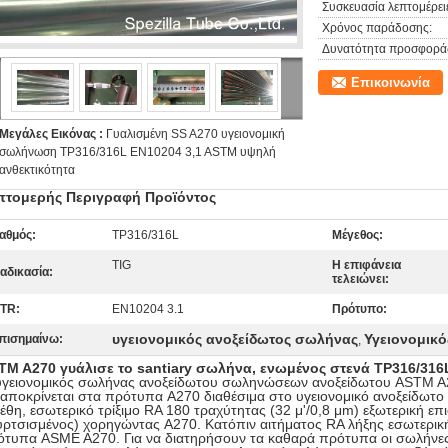
Συσκευασία λεπτομέρει
Χρόνος παράδοσης:
Δυνατότητα προσφορά
Επικοινωνία
Μεγάλες Εικόνας :
Γυαλισμένη SS A270 υγειονομική
σωλήνωση TP316/316L EN10204 3,1 ASTM υψηλή
ανθεκτικότητα
πτομερής Περιγραφή Προϊόντος
αθμός:
TP316/316L
Μέγεθος:
TIG
Η επιφάνεια
ιαδικασία:
τελειώνει:
TR:
EN10204 3.1
Πρότυπο:
υγειονομικός ανοξείδωτος σωλήνας
Υγειονομικ
πισημαίνω:
,
TM A270 γυάλισε το santiary σωλήνα, ενωμένος στενά TP316/31
υγειονομικός σωλήνας ανοξείδωτου σωληνώσεων ανοξείδωτου ASTM A2
αποκρίνεται στα πρότυπα A270 διαθέσιμα στο υγειονομικό ανοξείδωτο 
έθη, εσωτερικό τρίξιμο RA 180 τραχύτητας (32 μ'/0,8 μm) εξωτερική επιφ
ρτσισμένος) χορηγώντας A270. Κατόπιν αιτήματος RA λήξης εσωτερικής 
ότυπα ASME A270. Για να διατηρήσουν τα καθαρά πρότυπα οι σωλήνες