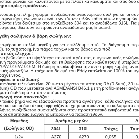
στικά μανίκια και καλύπτονται με τα πλαστικά καλύμματα και στις δύο 
ηροφορίες προϊόντων:
ρνουμε μια πλήρη γραμμή ανοξείδωτου υγειονομικού σωλήνα και οι σ
 σφιγκτήρα, ενώνουν στενά, των τύπων τελών καθισμάτων ε-γραμμών κ
ϊόντα είναι διαθέσιμα στο ανοξείδωτο 304 και το ανοξείδωτο 316L. Για
σφορές βλέπουν τα προϊόντα ανοξείδωτου μας linecard.
γέθη σωλήνων & βάρη σωλήνων:
οσφέρουμε πολλά μεγέθη για να επιλέξουμε από. Το διάγραμμα περι
), το τυποποιημένα πάχος τοίχων και το βάρος ανά πόδι.
ιοτικός έλεγχος:
 να βεβαιώσει τα υψηλότερα ποιοτικά πρότυπα, ο υγειονομικός σωλήν
ενή προγράμματα δοκιμής και επιθεώρησης που καλύπτουν ή υπερβαίν
0/A1016/A1016M. Η δοκιμή περιλαμβάνει την αντίστροφη κάμψη, αντιστ
ιμές φλαντζών. Η τρέχουσα δοκιμή του Eddy εκτελείται σε 100% του υ
αχθε'ντος.
ιφάνεια στίλβωση:
πιφάνεια τελειώνει είναι 20 u-στο μέγιστο ταυτότητας RA (0.5um), 30 u
8um) OD που μετριέται ανά ASME/ANSI B46.1 με τη profilo-meter ανάγ
ματα διαθέσιμα κατόπιν αιτήματος.
αγωγή που συσκευάζει:
 τελικό βήμα για να εξασφαλίσει πρότυπα αγνότητας, κάθε σωλήνας συ
υ και και οι δύο άκρες σφραγίζονται χρησιμοποιώντας τα καλύμματα επι
ήνες ανοξείδωτου συσκευάζονται στον προστατευτικό εγκιβωτισμό τρι-
ς οι απαιτήσεις εξαγωγής μπορούν να παρασχεθούν.
Μέγεθος
Αριθμός μερών
Δ
(Σωλήνας OD)
304L
316L
Τοίχος
Ταυ
1/2»
A270
A270
0,065
0