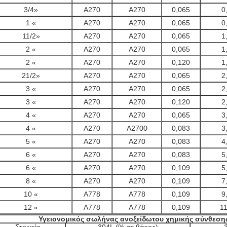
3/4»
A270
A270
0,065
0
1 «
A270
A270
0,065
0
11/2»
A270
A270
0,065
1
2 «
A270
A270
0,065
1
2 «
A270
A270
0,120
1
21/2»
A270
A270
0,065
2
3 «
A270
A270
0,065
2
3 «
A270
A270
0,120
2
4 «
A270
A270
0,065
3
4 «
A270
A2700
0,083
3
5 «
A270
A270
0,083
4
6 «
A270
A270
0,083
5
6 «
A270
A270
0,109
5
8 «
A270
A270
0,109
7
10 «
A778
A778
0,109
9
12 «
A778
A778
0,109
11
Υγειονομικός σωλήνας ανοξείδωτου χημικής σύνθεση