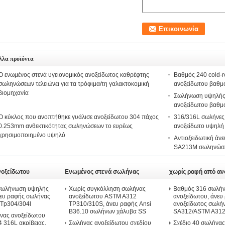
λλα προϊόντα
Ο ενωμένος στενά υγειονομικός ανοξείδωτος καθρέφτης
Βαθμός 240 cold-r
σωληνώσεων τελειώνει για τα τρόφιμα/τη γαλακτοκομική
ανοξείδωτου βαθμ
βιομηχανία
Σωλήνωση υψηλής
ανοξείδωτου βαθμ
Ο κύκλος που ανοπτήθηκε γυάλισε ανοξείδωτου 304 πάχος
316/316L σωλήνες 
0.253mm ανθεκτικότητας σωληνώσεων το ευρέως
ανοξείδωτο υψηλή
χρησιμοποιημένο υψηλό
Αντιοξειδωτική ά
SA213M σωληνώσε
οξείδωτου
Ενωμένος στενά σωλήνας
χωρίς ραφή από αν
ανοξείδωτου
ατσάλι
 σωλήνωση υψηλής
Χωρίς συγκόλληση σωλήνας
Βαθμός 316 σωλή
νευ ραφής σωλήνας
ανοξείδωτου ASTM A312
ανοξείδωτου, άνευ
 Tp304/304l
TP310/310S, άνευ ραφής Ansi
ανοξείδωτος σωλ
B36.10 σωλήνων χάλυβα SS
SA312/ASTM A312 
νας ανοξείδωτου
 316L ακρίβειας,
Σωλήνας ανοξείδωτου σχεδίου
Σχέδιο 40 σωλήνας