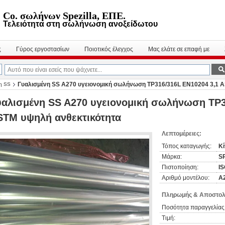
Co. σωλήνων Spezilla, ΕΠΕ.
Τελειότητα στη σωλήνωση ανοξείδωτου
ς
Γύρος εργοστασίων
Ποιοτικός έλεγχος
Μας ελάτε σε επαφή με
Γυαλισμένη SS A270 υγειονομική σωλήνωση TP316/316L EN10204 3,1 A
η SS
υαλισμένη SS A270 υγειονομική σωλήνωση TP3
STM υψηλή ανθεκτικότητα
Λεπτομέρειες:
Τόπος καταγωγής:
Κί
Μάρκα:
S
Πιστοποίηση:
I
Αριθμό μοντέλου:
A
Πληρωμής & Αποστολ
Ποσότητα παραγγελίας
Τιμή: