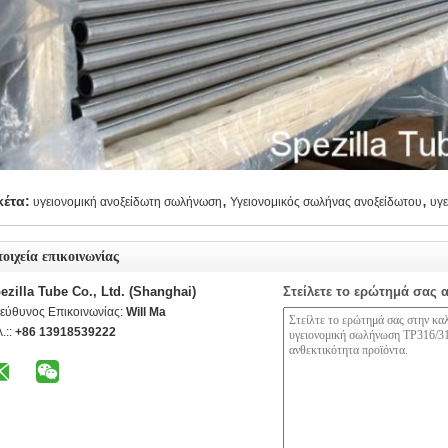
,
,
κέτα:
υγειονομική ανοξείδωτη σωλήνωση
Υγειονομικός σωλήνας ανοξείδωτου
υγε
τοιχεία επικοινωνίας
ezilla Tube Co., Ltd. (Shanghai)
Στείλετε το ερώτημά σας 
εύθυνος Επικοινωνίας:
Will Ma
.::
+86 13918539222