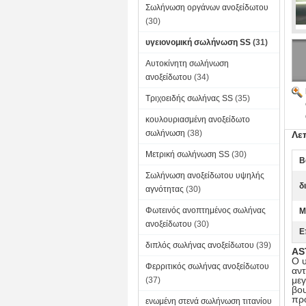
Σωλήνωση οργάνων ανοξείδωτου
(30)
υγειονομική σωλήνωση SS
(31)
Αυτοκίνητη σωλήνωση
ανοξείδωτου
(34)
Τριχοειδής σωλήνας SS
(35)
κουλουριασμένη ανοξείδωτο
σωλήνωση
(38)
Λε
Μετρική σωλήνωση SS
(30)
Β
Σωλήνωση ανοξείδωτου υψηλής
δ
αγνότητας
(30)
Φωτεινός ανοπτημένος σωλήνας
M
ανοξείδωτου
(30)
Ε
διπλός σωλήνας ανοξείδωτου
(39)
AS
Ο 
Φερριτικός σωλήνας ανοξείδωτου
αντ
μεγ
(37)
βου
πρ
ενωμένη στενά σωλήνωση τιτανίου