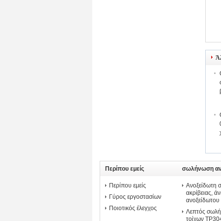
Ά
Περίπου εμείς
σωλήνωση αν
ακρίβειας
Περίπου εμείς
Ανοξείδωτη
ακρίβειας, ά
Γύρος εργοστασίων
ανοξείδωτου
Ποιοτικός έλεγχος
Λεπτός σωλή
τοίχων TP304