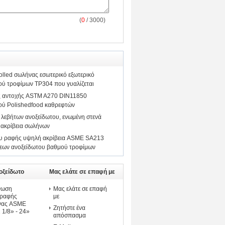
(
0
/ 3000)
olled σωλήνας εσωτερικό εξωτερικό
ού τροφίμων TP304 που γυαλίζεται
 αντοχής ASTM A270 DIN11850
ού Polishedfood καθρεφτών
λεβήτων ανοξείδωτου, ενωμένη στενά
 ακρίβεια σωλήνων
νευ ραφής υψηλή ακρίβεια ASME SA213
ων ανοξείδωτου βαθμού τροφίμων
οξείδωτο
Μας ελάτε σε επαφή με
νωση
Μας ελάτε σε επαφή
 ραφής
με
ήνας ASME
Ζητήστε ένα
1/8» - 24»
απόσπασμα