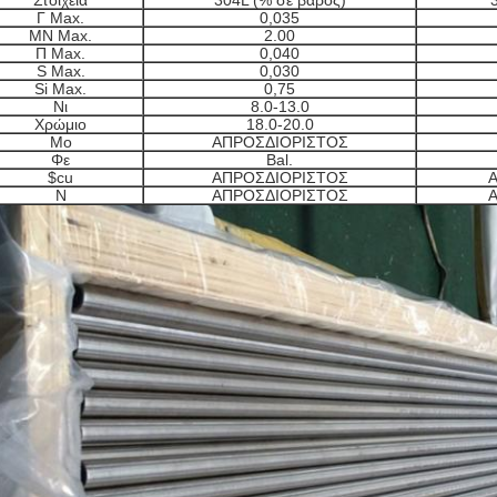
Στοιχεία
304L
(% σε βάρος)
Γ Max.
0,035
ΜΝ Max.
2.00
Π Max.
0,040
S Max.
0,030
Si Max.
0,75
Νι
8.0-13.0
Χρώμιο
18.0-20.0
Mo
ΑΠΡΟΣΔΙΟΡΙΣΤΟΣ
Φε
Bal.
$cu
ΑΠΡΟΣΔΙΟΡΙΣΤΟΣ
Ν
ΑΠΡΟΣΔΙΟΡΙΣΤΟΣ