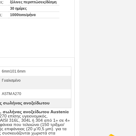
ες:
ξύλινες περιπτώσεις/δέσμη
30 ημέρες
ς:
1000tons/μήνα
6mm101.6mm
Γυαλισμένο
ASTM A270
ός σωλήνας ανοξείδωτου
6L σωλήνας ανοξείδωτου Austenic
70 επίσης υγειονομικός,
AISI 316L, 304L ή 304 από 1» σε 4»
άνεια που τελειώνει (150 τρίξιμο/
επιφάνειας (20 μ'/0,5 μm). για τα
 συσκευάζονται χωριστά στα