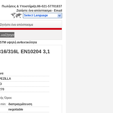
Πωλήσεις & Υποστήριξη
86-021-57701837
Ζητήστε ένα απόσπασμα
-
Email
Select Language
Ζητήστε ένα απόσπασμα
Αναζήτηση
STM υψηλή ανθεκτικότητα
16/316L EN10204 3,1
να
PEZILLA
SO
270
ής Όροι:
 min:
διαπραγμάτευση
negotiable