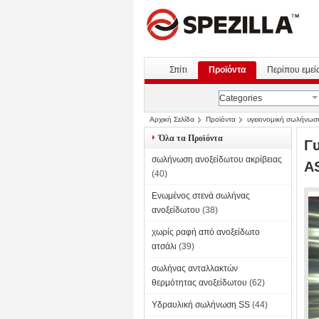
Σπίτι
Προϊόντα
Περίπου εμεί
Categories
Αρχική Σελίδα
Προϊόντα
υγειονομική σωλήνωσ
Όλα τα Προϊόντα
Γ
σωλήνωση ανοξείδωτου ακρίβειας
A
(40)
Ενωμένος στενά σωλήνας
ανοξείδωτου
(38)
χωρίς ραφή από ανοξείδωτο
ατσάλι
(39)
σωλήνας ανταλλακτών
θερμότητας ανοξείδωτου
(62)
Υδραυλική σωλήνωση SS
(44)