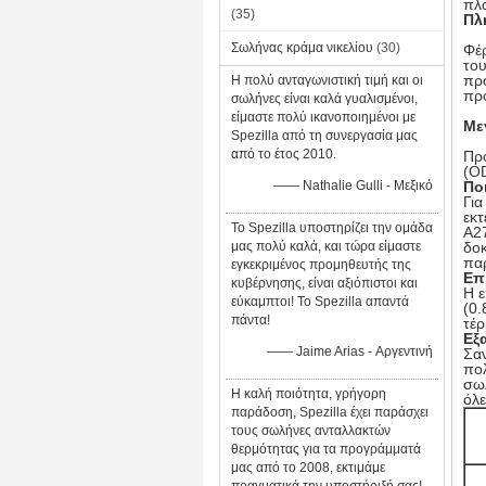
πλα
(35)
Πλ
Σωλήνας κράμα νικελίου
(30)
Φέ
του
προ
Η πολύ ανταγωνιστική τιμή και οι
προ
σωλήνες είναι καλά γυαλισμένοι,
είμαστε πολύ ικανοποιημένοι με
Με
Spezilla από τη συνεργασία μας
από το έτος 2010.
Πρ
(OD
—— Nathalie Gulli - Μεξικό
Πο
Για
εκτ
Το Spezilla υποστηρίζει την ομάδα
A27
μας πολύ καλά, και τώρα είμαστε
δοκ
παρ
εγκεκριμένος προμηθευτής της
Επ
κυβέρνησης, είναι αξιόπιστοι και
Η ε
εύκαμπτοι! Το Spezilla απαντά
(0.
πάντα!
τέρ
Εξ
—— Jaime Arias - Αργεντινή
Σαν
πολ
σωλ
Η καλή ποιότητα, γρήγορη
όλε
παράδοση, Spezilla έχει παράσχει
τους σωλήνες ανταλλακτών
θερμότητας για τα προγράμματά
μας από το 2008, εκτιμάμε