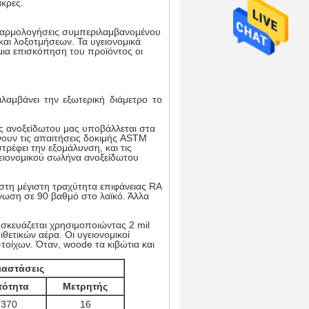
άκρες.
υναρμολογήσεις συμπεριλαμβανομένου
αι λοξοτμήσεων. Τα υγειονομικά
 μια επισκόπηση του προϊόντος οι
λαμβάνει την εξωτερική διάμετρο το
ας ανοξείδωτου μας υποβάλλεται στα
ουν τις απαιτήσεις δοκιμής ASTM
ρέφει την εξομάλυνση, και τις
γειονομικού σωλήνα ανοξείδωτου
-στη μέγιστη τραχύτητα επιφάνειας RA
νωση σε 90 βαθμό στο λαϊκό. Άλλα
σκευάζεται χρησιμοποιώντας 2 mil
θετικών αέρα. Οι υγειονομικοί
τοίχων. Όταν, woode τα κιβώτια και
ιαστάσεις
τότητα
Μετρητής
,370
16