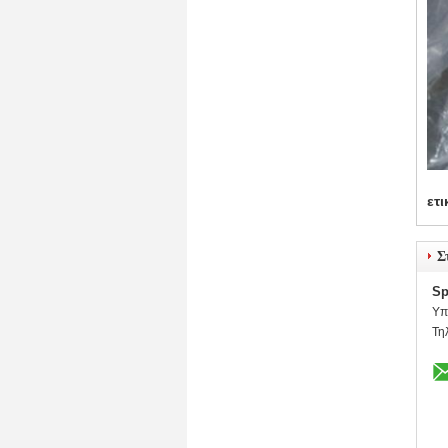
ετι
Σ
Sp
Υπ
Τηλ