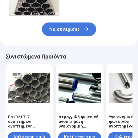
ανοξείδωτου 20ft
στρογγυλός
Να συνεχίσει
Συνιστώμενα Προϊόντα
En10217-7
στρογγυλή φωτεινή
Υγειονομικός
ανοπτημένη
ανοπτημένη
φωτεινός
ανοπτημένη
υγειονομική
ανοπτημένος
ανοξείδωτο άριστη
ανοξείδωτη
σωλήνας
σχηματιστικότητα
σωλήνωση 3A 20FT
ανοξείδωτου
Καλύτερη τιμή
Καλύτερη τιμή
Καλύτερη 