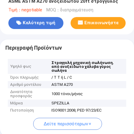
ASME ASTM A270 ανοξείδωτου 20ft στρογγυλός
Τιμή：negotiable
MOQ：διαπραγμάτευση
Καλύτερη τιμή
Επικοινωνήστε
Περιγραφή Προϊόντων
,
Στρογγυλή μηχανική σωλήνωση
Υψηλό φως
από ανοξείδωτο χάλυβα γύρος
σωλήνα
Όροι πληρωμής
/ T T ή L / C
Αριθμό μοντέλου
ASTM A270
Δυνατότητα
1000 τόνοι/μήνας
προσφοράς
Μάρκα
SPEZILLA
Πιστοποίηση
ISO9001:2008, PED 97/23/EC
Δείτε περισσότερων