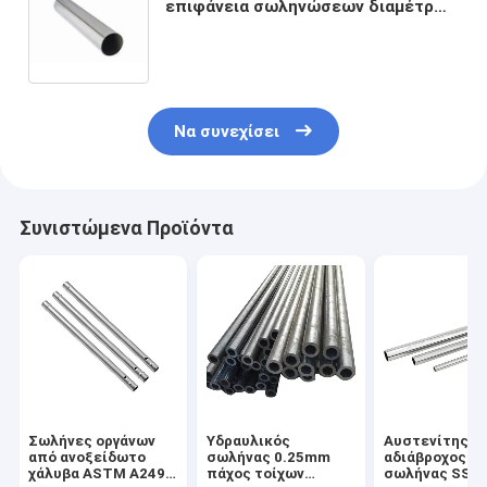
επιφάνεια σωληνώσεων διαμέτρων
υγειονομική SS υδραυλική
Να συνεχίσει
Συνιστώμενα Προϊόντα
Σωλήνες οργάνων
Υδραυλικός
Αυστενίτης
από ανοξείδωτο
σωλήνας 0.25mm
αδιάβροχος
χάλυβα ASTM A249
πάχος τοίχων
σωλήνας SS 3