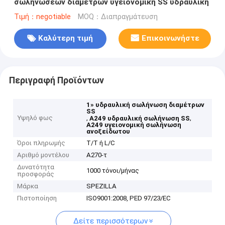
σωληνώσεων διαμέτρων υγειονομική SS υδραυλική
Τιμή：negotiable
MOQ：Διαπραγμάτευση
Καλύτερη τιμή
Επικοινωνήστε
Περιγραφή Προϊόντων
1» υδραυλική σωλήνωση διαμέτρων
SS
Υψηλό φως
,
,
A249 υδραυλική σωλήνωση SS
A249 υγειονομική σωλήνωση
ανοξείδωτου
Όροι πληρωμής
T/T ή L/C
Αριθμό μοντέλου
A270-τ
Δυνατότητα
1000 τόνοι/μήνας
προσφοράς
Μάρκα
SPEZILLA
Πιστοποίηση
ISO9001:2008, PED 97/23/EC
Δείτε περισσότερων